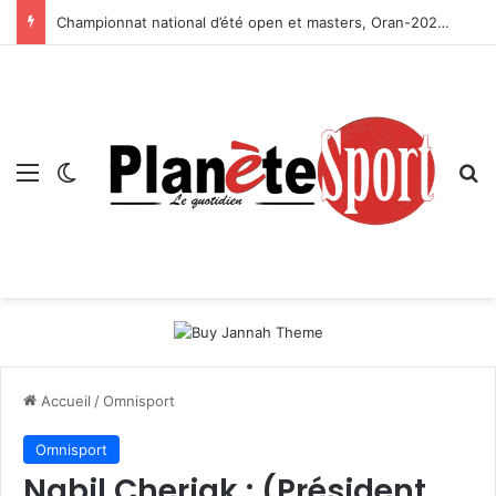
Championnat national d’été open et masters, Oran-2026 — Le CRB s’adjuge le titre
Menu
Switch skin
R
Accueil
/
Omnisport
Omnisport
Nabil Cheriak : (Président