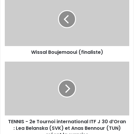
Boujemaoui
(finaliste)
Wissal Boujemaoui (finaliste)
TENNIS
-
2e
Tournoi
international
ITF
J
30
d’Oran
TENNIS - 2e Tournoi international ITF J 30 d’Oran
: Lea
Belanska
: Lea Belanska (SVK) et Anas Bennour (TUN)
(SVK)