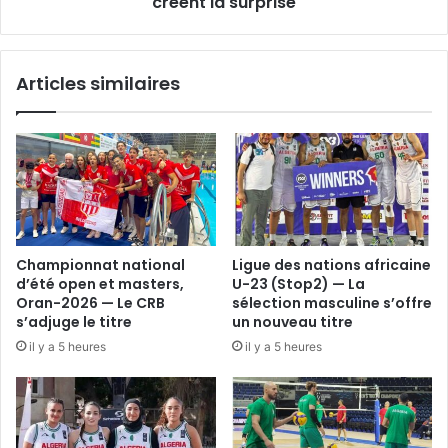
créent la surprise
et
Anas
Bennour
Articles similaires
(TUN)
créent
la
surprise
Championnat national
Ligue des nations africaine
d’été open et masters,
U-23 (Stop2) — La
Oran-2026 — Le CRB
sélection masculine s’offre
s’adjuge le titre
un nouveau titre
il y a 5 heures
il y a 5 heures