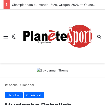
Championnats du monde U-20, Oregon-2026 — Younes Ayachi décroche la médaille d’or
Menu
Switch skin
R
Accueil
/
Handball
Handball
Omnisport