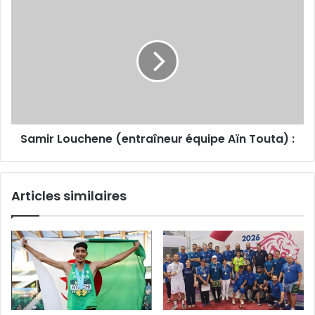
Samir
Louchene
(entraîneur
équipe
Aïn
Touta)
:
Samir Louchene (entraîneur équipe Aïn Touta) :
Articles similaires