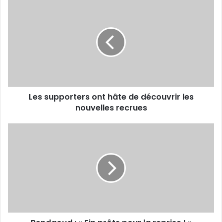
Les
supporters
ont
hâte
de
découvrir
les
nouvelles
recrues
Les supporters ont hâte de découvrir les
nouvelles recrues
Bendaoud
:
« Fin
prêts
pour
la
reprise ! »