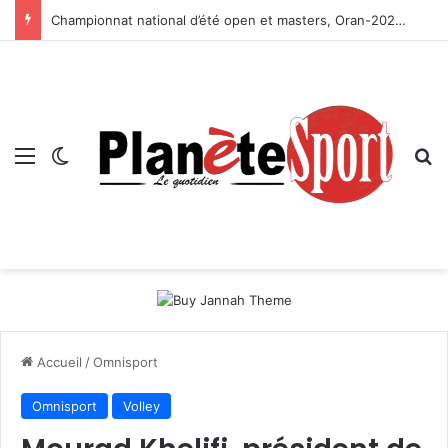
Championnat national d’été open et masters, Oran-2026 — Le CRB s’adjuge le titre
Menu
Switch skin
R
Accueil
/
Omnisport
Omnisport
Volley