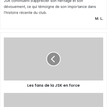
JSK continuent d’apprécier son héritage et son
dévouement, ce qui témoigne de son importance dans
l’histoire récente du club.
M. L.
Les
fans
de
la
JSK
en
force
Les fans de la JSK en force
Bwalya,
Koné
et