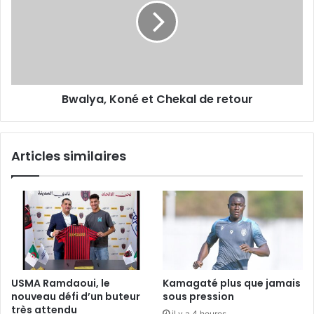
Chekal
de
retour
Bwalya, Koné et Chekal de retour
Articles similaires
USMA Ramdaoui, le
Kamagaté plus que jamais
nouveau défi d’un buteur
sous pression
très attendu
il y a 4 heures