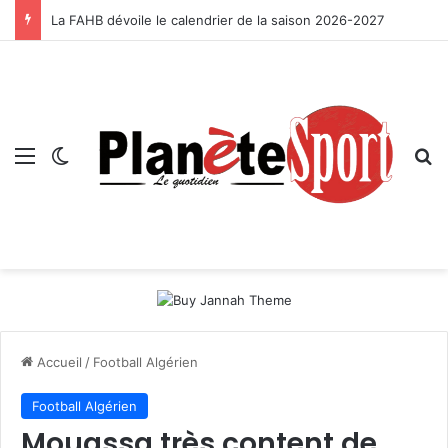
La FAHB dévoile le calendrier de la saison 2026-2027
Menu
Switch skin
R
Accueil
/
Football Algérien
Football Algérien
Mouassa très content de