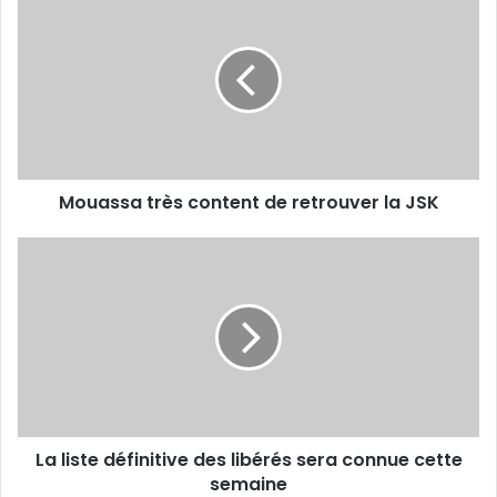
très
content
de
retrouver la
JSK
Mouassa très content de retrouver la JSK
La
liste
définitive
des
libérés
sera
connue
cette
semaine
La liste définitive des libérés sera connue cette
semaine