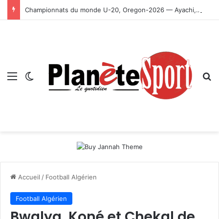
Championnats du monde U-20, Oregon-2026 — Ayachi, Dissa, Touahria et Ghezali en finale
Menu
Switch skin
R
Accueil
/
Football Algérien
Football Algérien
Bwalya, Koné et Chekal de