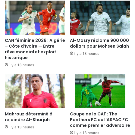
de
la
qualif’
passe
par
Brazzaville
CAN féminine 2026 : Algérie
Al-Masry réclame 900 000
– Côte d’Ivoire — Entre
dollars pour Mohsen Salah
rêve mondial et exploit
il y a 13 heures
historique
il y a 13 heures
Mahrouz déterminé à
Coupe de la CAF : The
rejoindre Al-Sharjah
Panthers FC ou l’ASPAC FC
comme premier adversaire
il y a 13 heures
il y a 13 heures