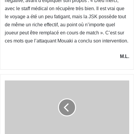
négative, avant d’expliquer son propos : « Dieu merci,
avec le staff médical on récupère très bien. Il est vrai que
le voyage a été un peu fatigant, mais la JSK possède tout
de même un riche effectif, au point où n’importe quel
joueur peut être remplacé en cours de match ». C’est sur
ces mots que l’attaquant Mouaki a conclu son intervention.
M.L.
Yarichène :
« Les
joueurs
ne
ménageront
aucun
effort »