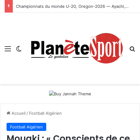
Championnats du monde U-20, Oregon-2026 — Ayachi, Dissa, Touahria et Ghezali en finale
Menu
Switch skin
R
Accueil
/
Football Algérien
Football Algérien
Mouaki : « Conscients de ce