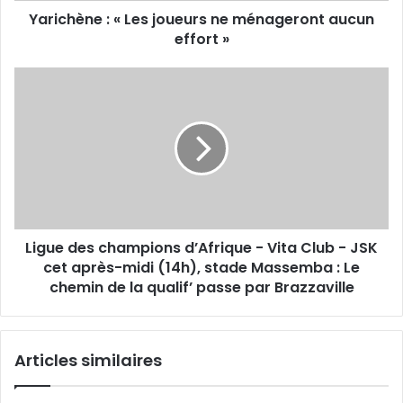
Yarichène : « Les joueurs ne ménageront aucun
effort »
Ligue
des
champions
d’Afrique
-
Vita
Club
-
JSK
Ligue des champions d’Afrique - Vita Club - JSK
cet
après-
cet après-midi (14h), stade Massemba : Le
midi
chemin de la qualif’ passe par Brazzaville
(14h),
stade
Massemba
Articles similaires
:
Le
chemin