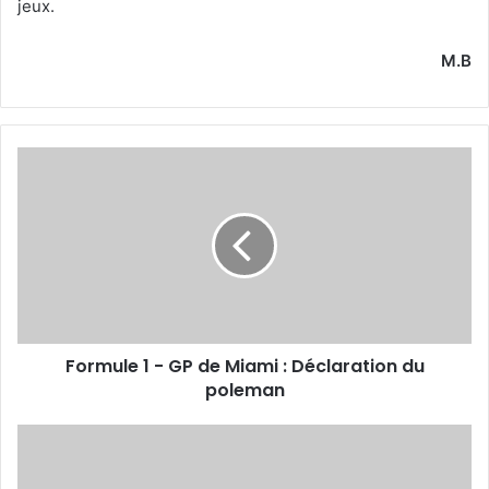
jeux.
M.B
Formule
1
-
GP
de
Miami
:
Déclaration
du
Formule 1 - GP de Miami : Déclaration du
poleman
poleman
Championnats
du
monde