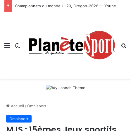
Championnats du monde U-20, Oregon-2026 — Younes Ayachi décroche la médaille d’or
Menu
Switch skin
R
Accueil
/
Omnisport
Omnisport
MJS : 15èmes Jeux sportifs