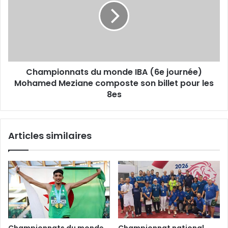
IBA
(6e
journée)
Mohamed
Meziane
composte
Championnats du monde IBA (6e journée)
son
billet
Mohamed Meziane composte son billet pour les
pour
8es
les
8es
Articles similaires
Championnats du monde
Championnat national