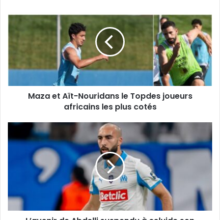
Maza
et
Aït-
Nouridans
le
Topdes
joueurs
africains
les
Maza et Aït-Nouridans le Topdes joueurs
plus
cotés
africains les plus cotés
L’avenir
de
Abdelli
suspendu
à
celuide
son
coach