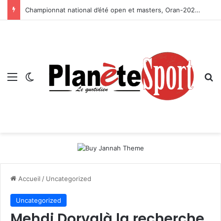
Championnat national d’été open et masters, Oran-2026 — Le CRB s’adjuge le titre
Menu
Switch skin
R
Accueil
/
Uncategorized
Uncategorized
Mehdi Dorvalà la recherche