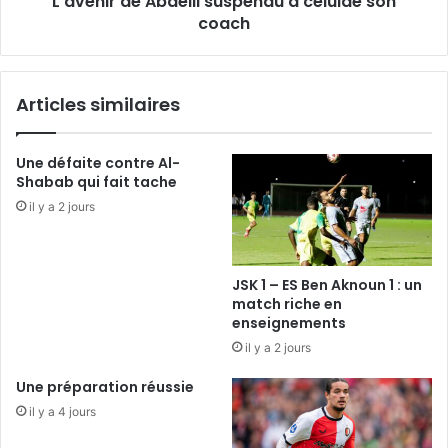
L’avenir de Abdelli suspendu à celuide son
coach
Articles similaires
Une défaite contre Al-
Shabab qui fait tache
il y a 2 jours
JSK 1 – ES Ben Aknoun 1 : un
match riche en
enseignements
il y a 2 jours
Une préparation réussie
il y a 4 jours