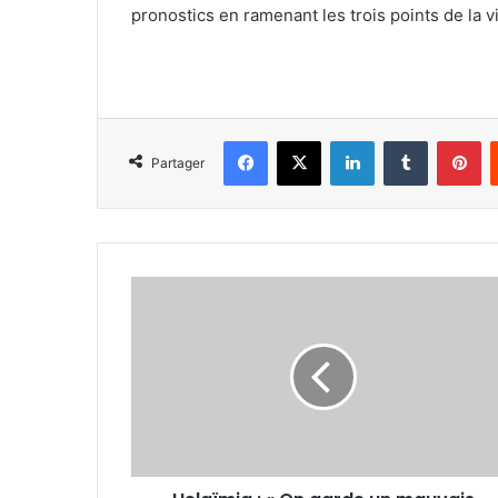
pronostics en ramenant les trois points de la 
Facebook
X
Linkedin
Tumblr
Pi
Partager
Helaïmia :
« On
garde
un
mauvais
souvenir
de
notre
dernier
match