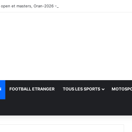
 open et masters, Oran-2026 — Le CRB s’adjuge le titre
N
FOOTBALL ETRANGER
TOUS LES SPORTS
MOTOSP
her