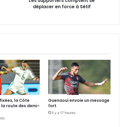
Les supporters comptent se
déplacer en force à Sétif
fixées, la Côte
Guenaoui envoie un message
r la route des demi-
fort
il y a 17 heures
ures