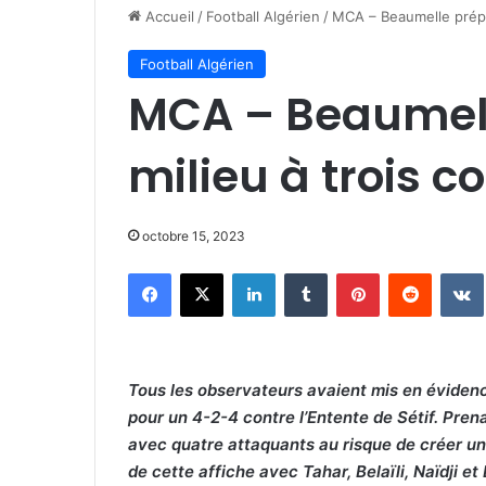
Accueil
/
Football Algérien
/
MCA – Beaumelle prépar
Football Algérien
MCA – Beaumel
milieu à trois c
octobre 15, 2023
Facebook
X
Linkedin
Tumblr
Pinterest
Reddit
Tous les observateurs avaient mis en évidenc
pour un 4-2-4 contre l’Entente de Sétif. Pren
avec quatre attaquants au risque de créer un d
de cette affiche avec Tahar, Belaïli, Naïdji et