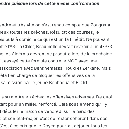
fendre puisque lors de cette même confrontation
éfendre et très vite on s’est rendu compte que Zougrana
ux toutes les brèches. Résultat des courses, le
s buts à domicile ce qui est un fait inédit. Ne pouvant
re l’ASO à Chlef, Beaumelle devrait revenir à un 4-3-3
que les Algérois devront se produire lors de la prochaine
it essayé cette formule contre le MCO avec une
association avec Benkhemassa, Touki et Zerkane. Mais
était en charge de bloquer les offensives de la
s sa mission par le jeune Benhaoua et El Orfi.
is a su mettre en échec les offensives adverses. De quoi
tant pour un milieu renforcé. Cela sous entend qu’il y
t débuter le match de vendredi sur le banc des
et son état-major, c’est de rester cohérant dans ses
C’est à ce prix que le Doyen pourrait déjouer tous les