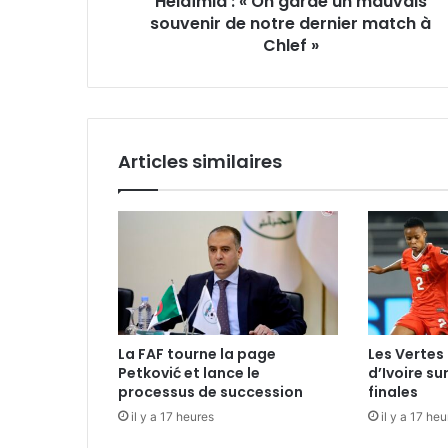
Helaïmia : « On garde un mauvais
à
souvenir de notre dernier match à
Chlef »
Chlef »
Articles similaires
La FAF tourne la page
Les Vertes 
Petković et lance le
d’Ivoire su
processus de succession
finales
il y a 17 heures
il y a 17 he