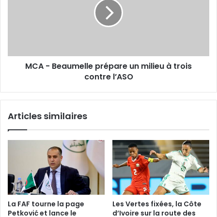
prépare
un
milieu
à
trois
contre
MCA - Beaumelle prépare un milieu à trois
l’ASO
contre l’ASO
Articles similaires
La FAF tourne la page
Les Vertes fixées, la Côte
Petković et lance le
d’Ivoire sur la route des