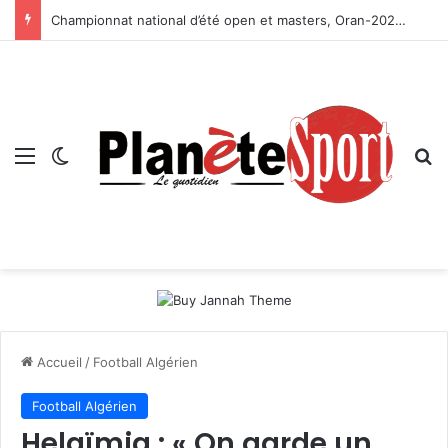
Championnat national d’été open et masters, Oran-2026 — Le CRB s’adjuge le titre
Menu
Switch skin
R
Accueil
/
Football Algérien
Football Algérien
Helaïmia : « On garde un