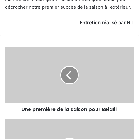
décrocher notre premier succès de la saison à l’extérieur.
Entretien réalisé par N.L
Une
première
de
la
saison
pour
Belaïli
Une première de la saison pour Belaïli
MCA
-
Beaumelle