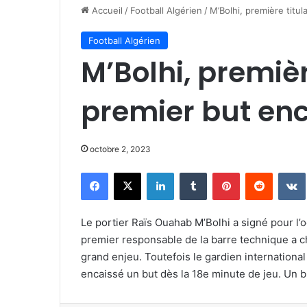
Accueil
/
Football Algérien
/
M’Bolhi, première titul
Football Algérien
M’Bolhi, premièr
premier but en
octobre 2, 2023
Facebook
X
Linkedin
Tumblr
Pinterest
Reddit
Le portier Raïs Ouahab M’Bolhi a signé pour l’o
premier responsable de la barre technique a ch
grand enjeu. Toutefois le gardien international
encaissé un but dès la 18e minute de jeu. Un bu