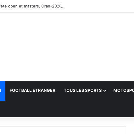
’été open et masters, Oran-2026 — Le CRB s’adjuge le titre
N
FOOTBALL ETRANGER
TOUS LES SPORTS
MOTOSP
her