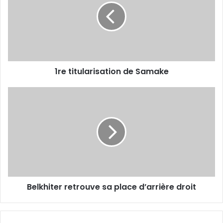
Samake
1re titularisation de Samake
Belkhiter
retrouve
sa
place
d’arrière
droit
Belkhiter retrouve sa place d’arrière droit