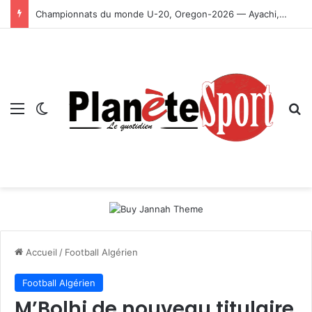
Championnats du monde U-20, Oregon-2026 — Ayachi, Dissa, Touahria et Ghezali en finale
Menu
Switch skin
R
Accueil
/
Football Algérien
Football Algérien
M’Bolhi de nouveau titulaire