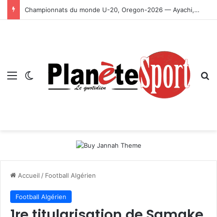
Championnats du monde U-20, Oregon-2026 — Ayachi, Dissa, Touahria et Ghezali en finale
Menu
Switch skin
R
Accueil
/
Football Algérien
Football Algérien
1re titularisation de Samake