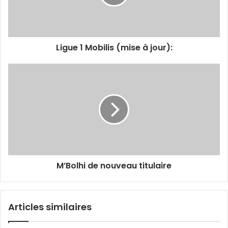
jour):
Ligue 1 Mobilis (mise à jour):
M’Bolhi
de
nouveau
titulaire
M’Bolhi de nouveau titulaire
Articles similaires