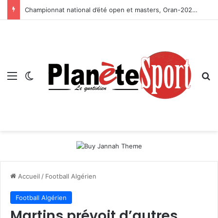
Championnat national d’été open et masters, Oran-2026 — Le CRB s’adjuge le titre
Menu
Switch skin
R
Accueil
/
Football Algérien
Football Algérien
Martins prévoit d’autres