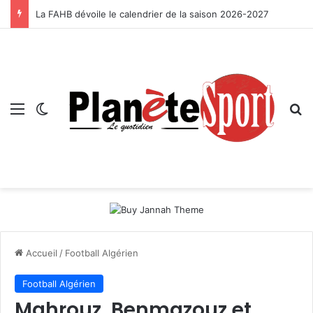
La FAHB dévoile le calendrier de la saison 2026-2027
Menu
Switch skin
R
Accueil
/
Football Algérien
Football Algérien
Mahrouz, Benmazouz et