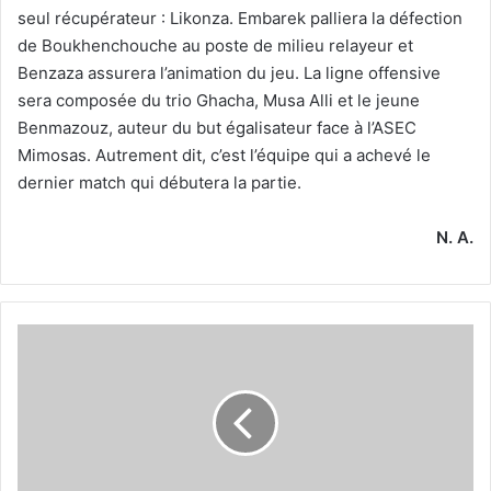
seul récupérateur : Likonza. Embarek palliera la défection
de Boukhenchouche au poste de milieu relayeur et
Benzaza assurera l’animation du jeu. La ligne offensive
sera composée du trio Ghacha, Musa Alli et le jeune
Benmazouz, auteur du but égalisateur face à l’ASEC
Mimosas. Autrement dit, c’est l’équipe qui a achevé le
dernier match qui débutera la partie.
N. A.
Entraînement
aujourd’hui
sur
le
terrain
principal