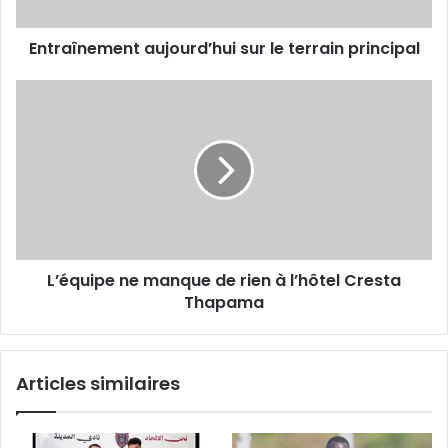
Entraînement aujourd’hui sur le terrain principal
L’équipe
ne
manque
de
rien
à
l’hôtel
Cresta
Thapama
L’équipe ne manque de rien à l’hôtel Cresta
Thapama
Articles similaires