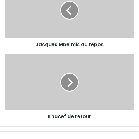
au
repos
Jacques Mbe mis au repos
Khacef
de
retour
Khacef de retour