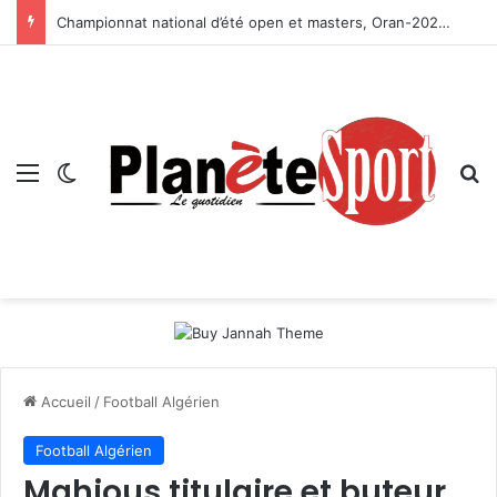
Championnat national d’été open et masters, Oran-2026 — Le CRB s’adjuge le titre
Menu
Switch skin
R
Accueil
/
Football Algérien
Football Algérien
Mahious titulaire et buteur