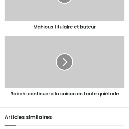
Mahious titulaire et buteur
Rabehi
continuera
la
saison
en
toute
quiétude
Rabehi continuera la saison en toute quiétude
Articles similaires