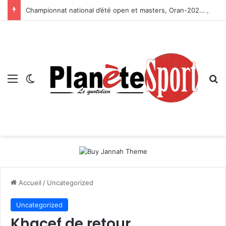
Championnat national d’été open et masters, Oran-2026 — Le CRB s’adjuge le titre
Menu
Switch skin
R
Accueil
/
Uncategorized
Uncategorized
Khacef de retour