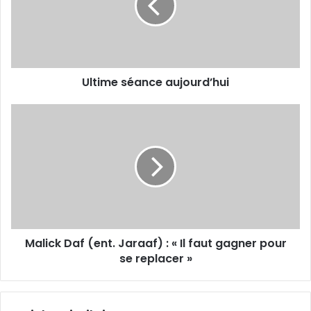
Ultime séance aujourd’hui
Malick
Daf
(ent.
Jaraaf)
:
«
Il
faut
gagner
Malick Daf (ent. Jaraaf) : « Il faut gagner pour
pour
se
se replacer »
replacer
»