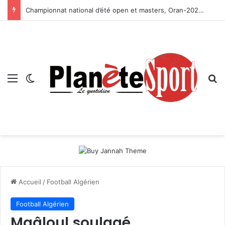
Championnat national d’été open et masters, Oran-2026 — Le CRB s’adjuge le titre
Menu
Switch skin
R
Accueil
/
Football Algérien
Football Algérien
Maâloul soulagé