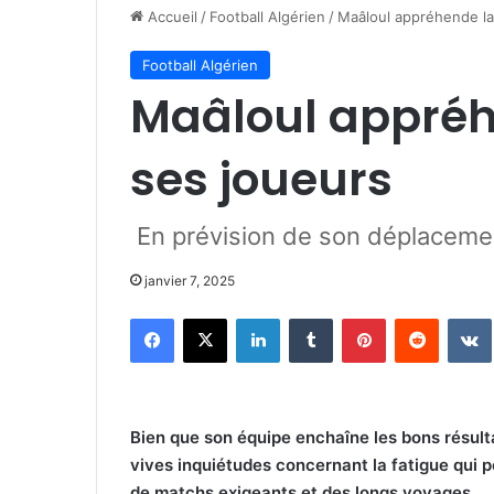
Accueil
/
Football Algérien
/
Maâloul appréhende la
Football Algérien
Maâloul appréh
ses joueurs
En prévision de son déplaceme
janvier 7, 2025
Facebook
X
Linkedin
Tumblr
Pinterest
Reddit
Bien que son équipe enchaîne les bons résult
vives inquiétudes concernant la fatigue qui 
de matchs exigeants et des longs voyages.