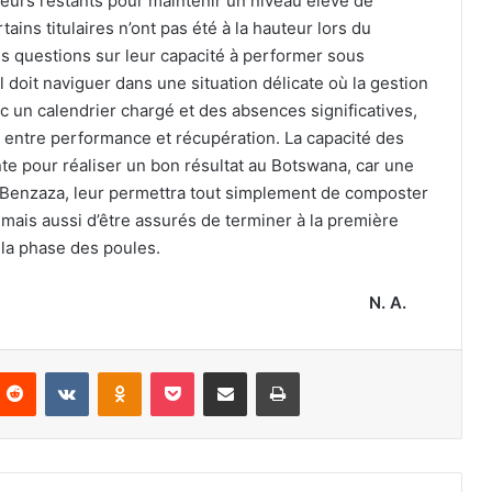
ueurs restants pour maintenir un niveau élevé de
ins titulaires n’ont pas été à la hauteur lors du
es questions sur leur capacité à performer sous
 doit naviguer dans une situation délicate où la gestion
ec un calendrier chargé et des absences significatives,
re entre performance et récupération. La capacité des
te pour réaliser un bon résultat au Botswana, car une
de Benzaza, leur permettra tout simplement de composter
e, mais aussi d’être assurés de terminer à la première
 la phase des poules.
N. A.
nterest
Reddit
VKontakte
Odnoklassniki
Pocket
Partager par email
Imprimer