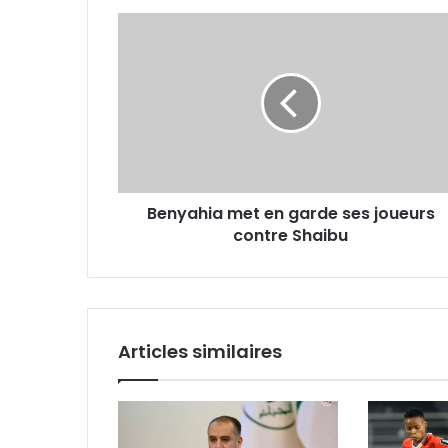
Benyahia
met
en
garde
ses
joueurs
contre
Shaibu
Benyahia met en garde ses joueurs
contre Shaibu
Articles similaires