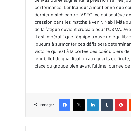
de Mâaloul et augmente la pression sur les jo
performance. L’entraîneur a mentionné que certa
dernier match contre l’ASEC, ce qui soulève d
pression dans les matchs à venir. Nabil Mâaloul
de la fatigue devient cruciale pour l’USMA. Av
il est impératif que l’équipe trouve un équilib
joueurs à surmonter ces défis sera déterminan
victoire qui est à la portée des coéquipiers 
leur billet de qualification aux quarts de final
place du groupe bien avant l’ultime journée de
Facebook
X
Linkedin
Tumblr
Pi
Partager