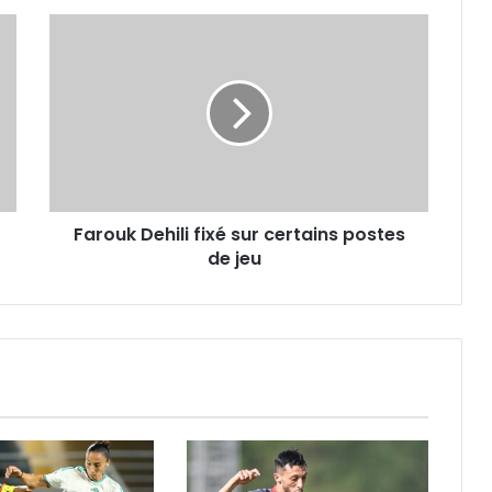
Farouk
Dehili fixé
sur
certains
postes
de
jeu
Farouk Dehili fixé sur certains postes
de jeu