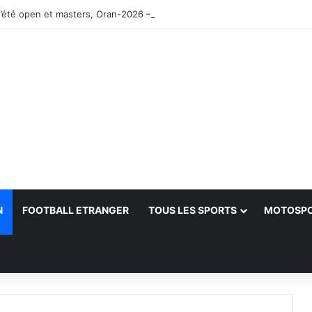
’été open et masters, Oran-2026 — Le CRB s’adjuge le titre
N
FOOTBALL ETRANGER
TOUS LES SPORTS
MOTOSP
her