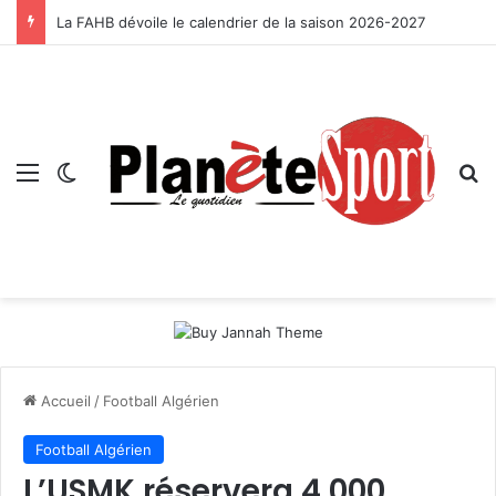
La FAHB dévoile le calendrier de la saison 2026-2027
Menu
Switch skin
R
Accueil
/
Football Algérien
Football Algérien
L’USMK réservera 4 000