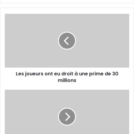
Les
joueurs
ont
eu
droit
à
une
prime
de
Les joueurs ont eu droit à une prime de 30
30
millions
millions
Les
U-
19,
les
U-
17
et