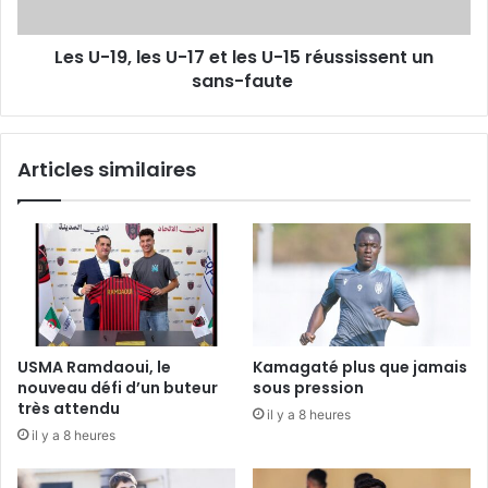
les
U-
Les U-19, les U-17 et les U-15 réussissent un
15 réussissent
un
sans-faute
sans-
faute
Articles similaires
USMA Ramdaoui, le
Kamagaté plus que jamais
nouveau défi d’un buteur
sous pression
très attendu
il y a 8 heures
il y a 8 heures