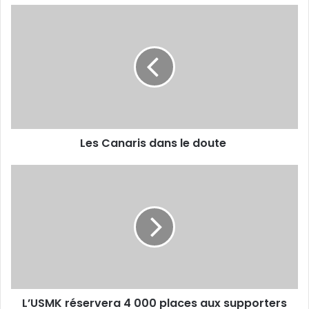
Les
Canaris
dans
le
doute
Les Canaris dans le doute
L’USMK
réservera
4
000
places
aux
supporters
du
MCA
L’USMK réservera 4 000 places aux supporters