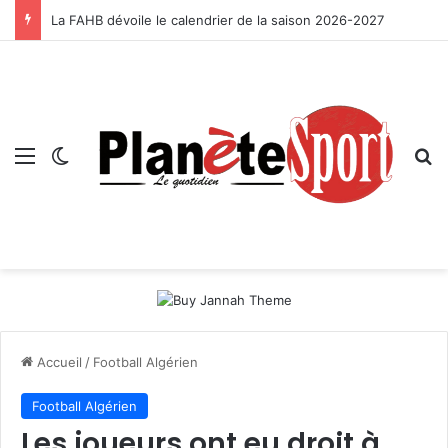
La FAHB dévoile le calendrier de la saison 2026-2027
Menu
Switch skin
R
Accueil
/
Football Algérien
Football Algérien
Les joueurs ont eu droit à