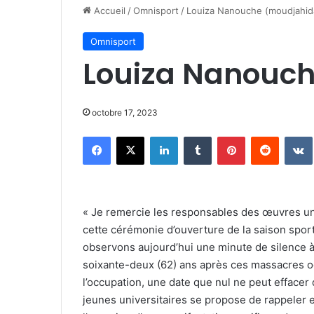
Accueil
/
Omnisport
/
Louiza Nanouche (moudjahida
Omnisport
Louiza Nanouch
octobre 17, 2023
Facebook
X
Linkedin
Tumblr
Pinterest
Reddit
« Je remercie les responsables des œuvres univ
cette cérémonie d’ouverture de la saison sport
observons aujourd’hui une minute de silence à
soixante-deux (62) ans après ces massacres od
l’occupation, une date que nul ne peut efface
jeunes universitaires se propose de rappeler 