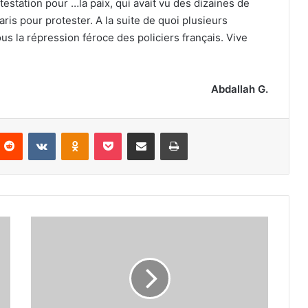
testation pour …la paix, qui avait vu des dizaines de
aris pour protester. A la suite de quoi plusieurs
us la répression féroce des policiers français. Vive
Abdallah G.
nterest
Reddit
VKontakte
Odnoklassniki
Pocket
Partager par email
Imprimer
Riadhi
Sekal
(responsable
des
œuvres
universitaires