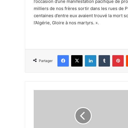
l’occasion d’une manifestation pacifique de pro
milliers de nos frères sortir dans les rues de P
centaines d’entre eux avaient trouvé la mort so
l’Algérie, Gloire à nos martyrs. ».
Facebook
X
Linkedin
Tumblr
Pi
Partager
Ain-
Benian
(Alger)
hôte
de
l’édition