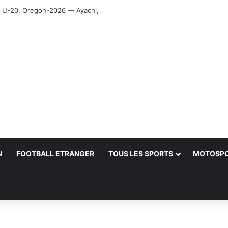
-20, Oregon-2026 — Ayachi, Dissa, Touahria et Ghezali en finale
N
FOOTBALL ETRANGER
TOUS LES SPORTS
MOTOSP
her