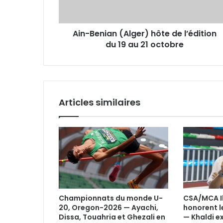
du
19
au
Ain-Benian (Alger) hôte de l’édition
21
octobre
du 19 au 21 octobre
Articles similaires
Championnats du monde U-
CSA/MCA Il 
20, Oregon-2026 — Ayachi,
honorent l
Dissa, Touahria et Ghezali en
— Khaldi e