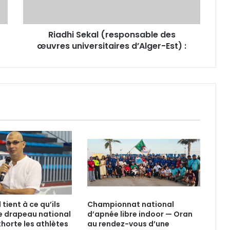
d’Alger-
Est)
:
Riadhi Sekal (responsable des
œuvres universitaires d’Alger-Est) :
tient à ce qu’ils
Championnat national
e drapeau national
d’apnée libre indoor — Oran
xhorte les athlètes
au rendez-vous d’une