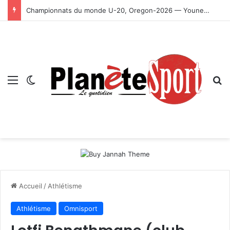
Championnats du monde U-20, Oregon-2026 — Younes Ayachi décroche la médaille d’or
Menu
Switch skin
R
Accueil
/
Athlétisme
Athlétisme
Omnisport