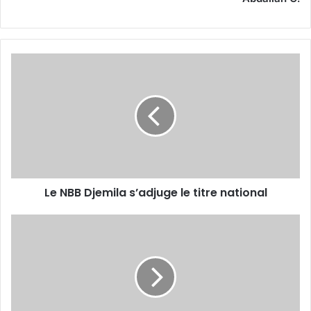
Le
NBB
Djemila
s’adjuge
le
titre
national
Le NBB Djemila s’adjuge le titre national
Mouloud
Bouafia
(JS
Stora),
organisateur :