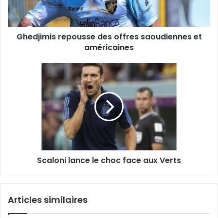
américaines
Ghedjimis repousse des offres saoudiennes et
américaines
Scaloni
lance
le
choc
face
aux
Verts
Scaloni lance le choc face aux Verts
Articles similaires