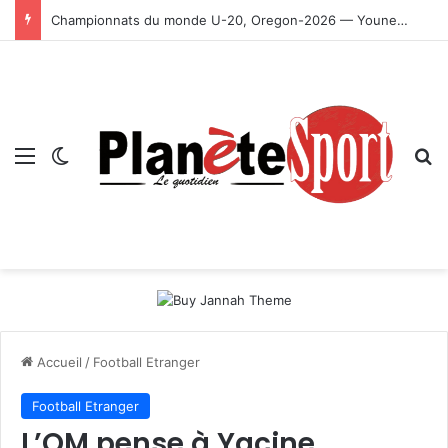
Championnats du monde U-20, Oregon-2026 — Younes Ayachi décroche la médaille d’or
Menu
Switch skin
R
Accueil
/
Football Etranger
Football Etranger
L’OM pense à Yacine