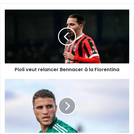
Pioli
veut
relancer
Bennacer
à
la
Fiorentina
Pioli veut relancer Bennacer à la Fiorentina
L’OM
pense
à
Yacine
Titraoui