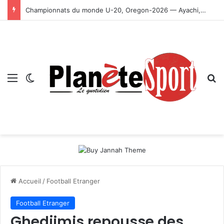
Championnats du monde U-20, Oregon-2026 — Ayachi, Dissa, Touahria et Ghezali en finale
Menu
Switch skin
R
Accueil
/
Football Etranger
Football Etranger
Ghedjimis repousse des