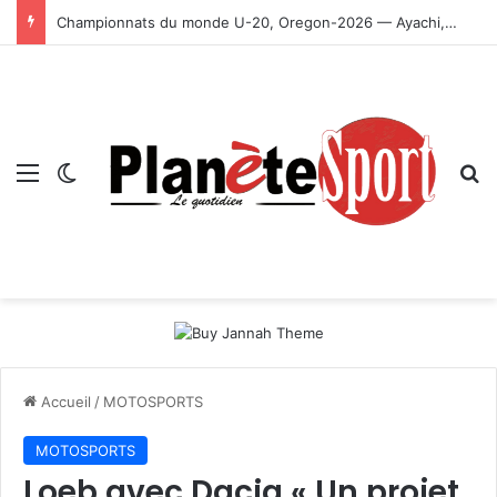
Championnats du monde U-20, Oregon-2026 — Ayachi, Dissa, Touahria et Ghezali en finale
Menu
Switch skin
R
Accueil
/
MOTOSPORTS
MOTOSPORTS
Loeb avec Dacia « Un projet