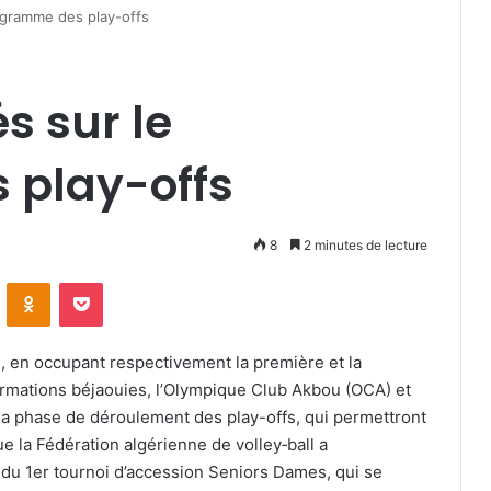
ogramme des play-offs
és sur le
 play-offs
8
2 minutes de lecture
VKontakte
Odnoklassniki
Pocket
m, en occupant respectivement la première et la
ormations béjaouies, l’Olympique Club Akbou (OCA) et
 la phase de déroulement des play-offs, qui permettront
ue la Fédération algérienne de volley‑ball a
du 1er tournoi d’accession Seniors Dames, qui se