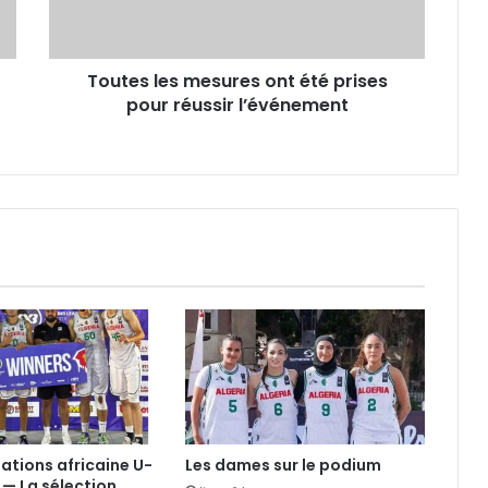
pour
réussir
l’événement
Toutes les mesures ont été prises
pour réussir l’événement
nations africaine U-
Les dames sur le podium
 — La sélection