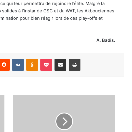
 qui leur permettra de rejoindre l’élite. Malgré la
es solides à l’instar de GSC et du WAT, les Akbouciennes
ermination pour bien réagir lors de ces play-offs et
A. Badis.
nterest
Reddit
VKontakte
Odnoklassniki
Pocket
Partager par email
Imprimer
Toutes
les
mesures
ont
été
prises