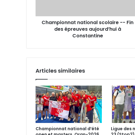
des
épreuves
aujourd’hui
Championnat national scolaire -- Fin
à
Constantine
des épreuves aujourd’hui à
Constantine
Articles similaires
Championnat national d’été
Ligue des 
open et masters, Oran-2026
23 (Stop2)