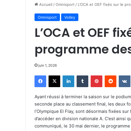
Accueil
/
Omnisport
/
L’OCA et OEF fixés sur le pr
Omnisport
Volley
L’OCA et OEF fix
programme des
juin 1, 2026
Facebook
X
Linkedin
Tumblr
Pinterest
Reddit
Ayant réussi à terminer la saison sur le podiu
seconde place au classement final, les deux f
l’Olympique El Flay, sont désormais fixées sur
d’accéder en division nationale A. C’est ainsi q
communiqué, le 30 mai dernier, le programme 