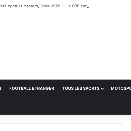
’été open et masters, Oran-2026 — Le CRB s’adjuge le titre
N
FOOTBALL ETRANGER
TOUS LES SPORTS
MOTOSP
her