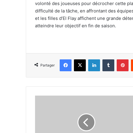
volonté des joueuses pour décrocher cette place
difficulté de la tâche, en affrontant des équip
et les filles d’El Flay affichent une grande dét
atteindre leur objectif en fin de saison.
Facebook
X
Linkedin
Tumblr
Pi
Partager
Championnat
national
scolaire
-
-
Fin