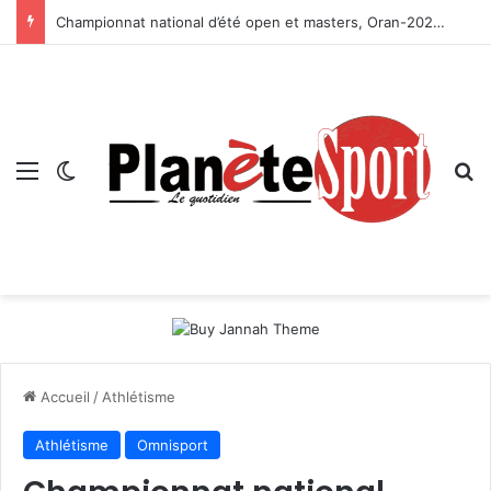
Championnat national d’été open et masters, Oran-2026 — Le CRB s’adjuge le titre
Menu
Switch skin
R
Accueil
/
Athlétisme
Athlétisme
Omnisport