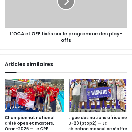
sur
le
programme
des
play-
L’OCA et OEF fixés sur le programme des play-
offs
offs
Articles similaires
Championnat national
Ligue des nations africaine
d’été open et masters,
U-23 (Stop2) — La
Oran-2026 — Le CRB
sélection masculine s’offre