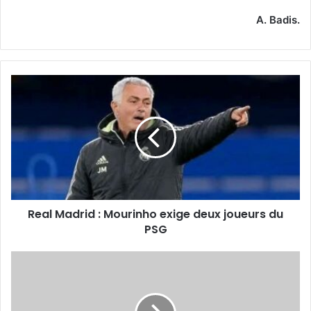
A. Badis.
Real
Madrid
:
Mourinho
exige
deux
joueurs
du
PSG
Real Madrid : Mourinho exige deux joueurs du
PSG
L’OCA
et
OEF
fixés