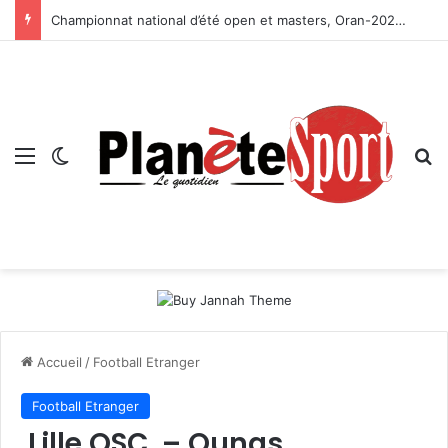
Championnat national d’été open et masters, Oran-2026 — Le CRB s’adjuge le titre
Menu
Switch skin
R
Accueil
/
Football Etranger
Football Etranger
Lille OSC – Ounas