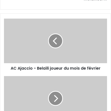
AC
Ajaccio
-
Belaïli
joueur
du
mois
de
février
AC Ajaccio - Belaïli joueur du mois de février
Qualifications
CAN-
2023
Niger-
Algérie
à
Tunis ?