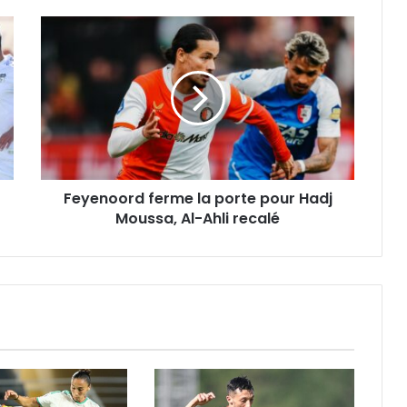
Feyenoord
ferme
la
porte
pour
Hadj
Moussa,
Al-
Ahli
Feyenoord ferme la porte pour Hadj
recalé
Moussa, Al-Ahli recalé