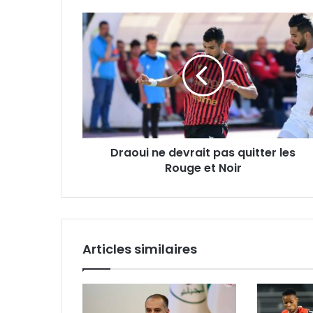
Draoui
ne
devrait
pas
quitter
les
Rouge
et
Noir
Draoui ne devrait pas quitter les
Rouge et Noir
Articles similaires