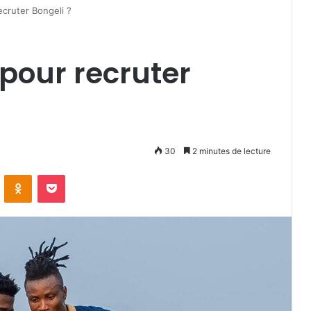
ecruter Bongeli ?
 pour recruter
30
2 minutes de lecture
VKontakte
Odnoklassniki
Pocket