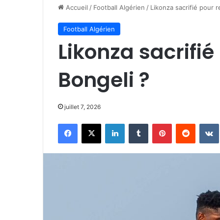
Accueil
/
Football Algérien
/
Likonza sacrifié pour r
Football Algérien
Likonza sacrifié
Bongeli ?
juillet 7, 2026
Facebook
X
Linkedin
Tumblr
Pinterest
Reddit