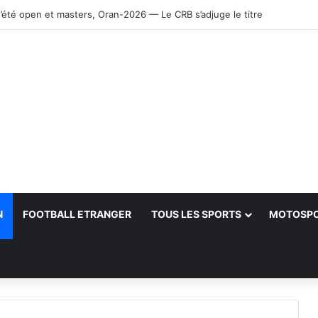
’été open et masters, Oran-2026 — Le CRB s’adjuge le titre
N
FOOTBALL ETRANGER
TOUS LES SPORTS
MOTOSP
her