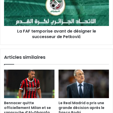
de
désigner
le
successeur
de
La FAF temporise avant de désigner le
Petković
successeur de Petković
Articles similaires
Bennacer quitte
Le Real Madrid a pris une
officiellement Milan et se
grande décision après le
rapproche d’Al-Gharafa
fiasco Rodri