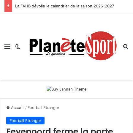
La FAHB dévoile le calendrier de la saison 2026-2027
Menu
Switch skin
R
Accueil
/
Football Etranger
Football Etranger
Feyenoord ferme la porte