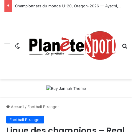
Championnats du monde U-20, Oregon-2026 — Ayachi, Dissa, Touahria et Ghezali en finale
Menu
Switch skin
R
Accueil
/
Football Etranger
Football Etranger
Ligue des champions – Real