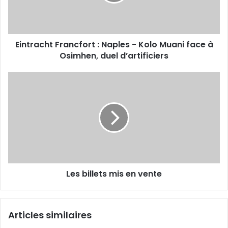
Kolo
Muani
face
à
Eintracht Francfort : Naples - Kolo Muani face à
Osimhen,
duel
Osimhen, duel d’artificiers
d’artificiers
Les
billets
mis
en
vente
Les billets mis en vente
Articles similaires