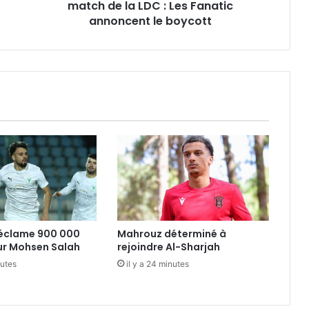
Les
match de la LDC : Les Fanatic
Fanatic
annoncent le boycott
annoncent
le
boycott
réclame 900 000
Mahrouz déterminé à
ur Mohsen Salah
rejoindre Al-Sharjah
nutes
il y a 24 minutes