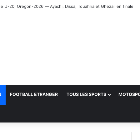
 U-20, Oregon-2026 — Ayachi, Dissa, Touahria et Ghezali en finale
N
FOOTBALL ETRANGER
TOUS LES SPORTS
MOTOSP
her