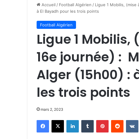
Accueil
/
Football Algérien
/
Ligue 1 Mobilis, (mise
à El Bayadh pour les trois points
Football Algérien
Ligue 1 Mobilis, 
16e journée) :
Alger (15h00) :
les trois points
mars 2, 2023
Facebook
X
Linkedin
Tumblr
Pinterest
Reddit