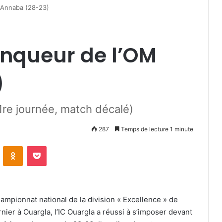
M Annaba (28-23)
inqueur de l’OM
)
1re journée, match décalé)
287
Temps de lecture 1 minute
VKontakte
Odnoklassniki
Pocket
ampionnat national de la division « Excellence » de
nier à Ouargla, l’IC Ouargla a réussi à s’imposer devant