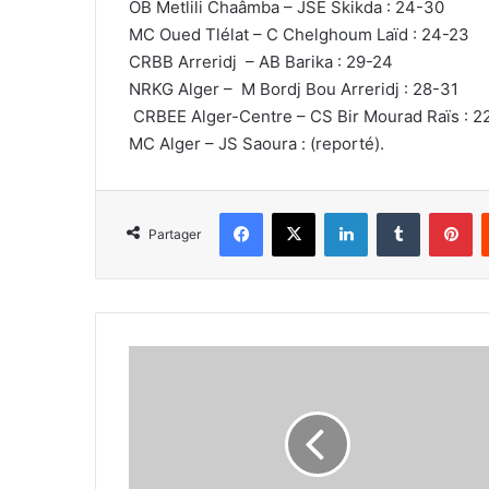
OB Metlili Chaâmba – JSE Skikda : 24-30
MC Oued Tlélat – C Chelghoum Laïd : 24-23
CRBB Arreridj – AB Barika : 29-24
NRKG Alger – M Bordj Bou Arreridj : 28-31
CRBEE Alger-Centre – CS Bir Mourad Raïs : 2
MC Alger – JS Saoura : (reporté).
Facebook
X
Linkedin
Tumblr
Pi
Partager
L’ASW
Béjaïa
et
l’OS
Tichy
en