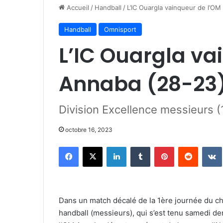
Accueil
/
Handball
/
L’IC Ouargla vainqueur de l’O
Handball
Omnisport
L’IC Ouargla va
Annaba (28-23
Division Excellence messieurs (
octobre 16, 2023
Facebook
X
Linkedin
Tumblr
Pinterest
Reddit
Dans un match décalé de la 1ère journée du ch
handball (messieurs), qui s’est tenu samedi der