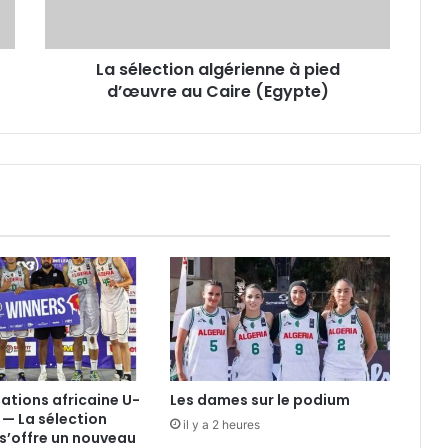
au
Caire
(Egypte)
La sélection algérienne à pied
d’œuvre au Caire (Egypte)
nations africaine U-
Les dames sur le podium
 — La sélection
il y a 2 heures
s’offre un nouveau