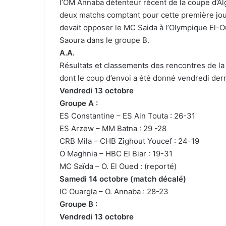
l’OM Annaba détenteur récent de la coupe d’Algé
deux matchs comptant pour cette première jour
devait opposer le MC Saida à l’Olympique El-Ou
Saoura dans le groupe B.
A.A.
Résultats et classements des rencontres de l
dont le coup d’envoi a été donné vendredi dern
Vendredi 13 octobre
Groupe A :
ES Constantine – ES Ain Touta : 26-31
ES Arzew – MM Batna : 29 -28
CRB Mila – CHB Zighout Youcef : 24-19
O Maghnia – HBC El Biar : 19-31
MC Saïda – O. El Oued : (reporté)
Samedi 14 octobre (match décalé)
IC Ouargla – O. Annaba : 28-23
Groupe B :
Vendredi 13 octobre