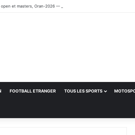
 open et masters, Oran-2026 — Le CRB s’adjuge le titre
N
FOOTBALL ETRANGER
TOUS LES SPORTS
MOTOSP
her