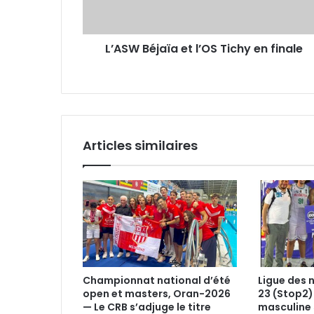
finale
L’ASW Béjaïa et l’OS Tichy en finale
Articles similaires
Championnat national d’été
Ligue des 
open et masters, Oran-2026
23 (Stop2)
— Le CRB s’adjuge le titre
masculine 