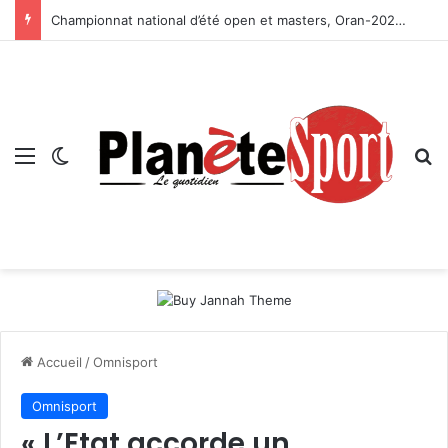
Championnat national d’été open et masters, Oran-2026 — Le CRB s’adjuge le titre
Menu
Switch skin
R
Accueil
/
Omnisport
Omnisport
« L’Etat accorde un