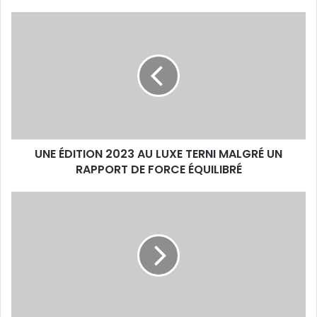
UNE
ÉDITION
2023
AU
LUXE
TERNI
MALGRÉ
UN
RAPPORT
UNE ÉDITION 2023 AU LUXE TERNI MALGRÉ UN
DE
FORCE
RAPPORT DE FORCE ÉQUILIBRÉ
ÉQUILIBRÉ
Yanis
Gobin
(sélection
nationale
de
jeu
long)
: