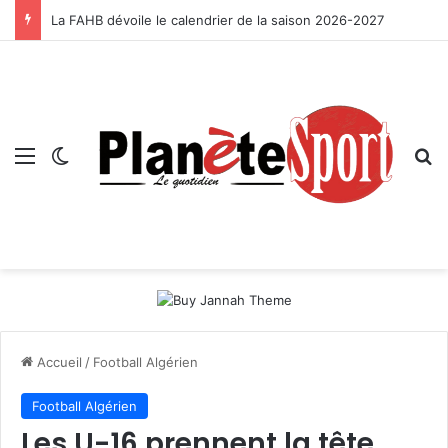
La FAHB dévoile le calendrier de la saison 2026-2027
Menu
Switch skin
R
Accueil
/
Football Algérien
Football Algérien
Les U-16 prennent la tête