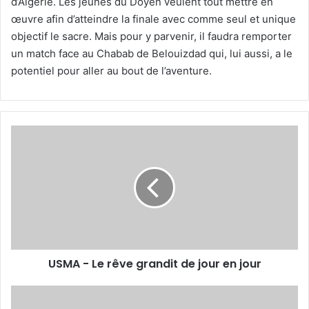
d’Algérie. Les jeunes du Doyen veulent tout mettre en
œuvre afin d’atteindre la finale avec comme seul et unique
objectif le sacre. Mais pour y parvenir, il faudra remporter
un match face au Chabab de Belouizdad qui, lui aussi, a le
potentiel pour aller au bout de l’aventure.
USMA
-
Le
rêve
grandit
de
jour
en
jour
USMA - Le rêve grandit de jour en jour
La
vente