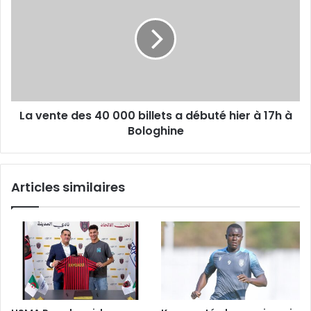
des
40
000
billets
a
débuté
hier
La vente des 40 000 billets a débuté hier à 17h à
à
17h
Bologhine
à
Bologhine
Articles similaires