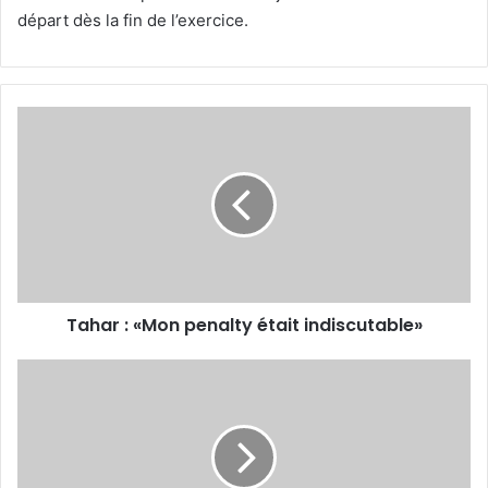
départ dès la fin de l’exercice.
Tahar
:
«Mon
penalty
était
indiscutable»
Tahar : «Mon penalty était indiscutable»
Le
verdict
de
la
CD
est