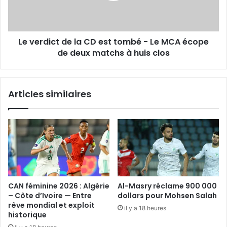
tombé
-
Le
Le verdict de la CD est tombé - Le MCA écope
MCA
écope
de deux matchs à huis clos
de
deux
matchs
Articles similaires
à
huis
clos
CAN féminine 2026 : Algérie
Al-Masry réclame 900 000
– Côte d’Ivoire — Entre
dollars pour Mohsen Salah
rêve mondial et exploit
il y a 18 heures
historique