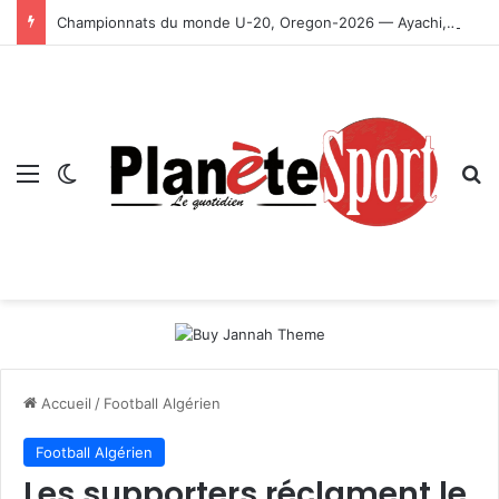
Championnats du monde U-20, Oregon-2026 — Ayachi, Dissa, Touahria et Ghezali en finale
Menu
Switch skin
R
Accueil
/
Football Algérien
Football Algérien
Les supporters réclament le