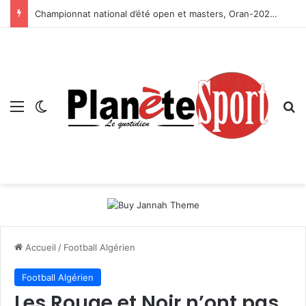
Championnat national d’été open et masters, Oran-2026 — Le CRB s’adjuge le titre
Menu
Switch skin
R
Accueil
/
Football Algérien
Football Algérien
Les Rouge et Noir n’ont pas