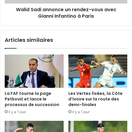
Infantino
Walid Sadi annonce un rendez-vous avec
à
Paris
Gianni Infantino à Paris
Articles similaires
La FAF tourne la page
Les Vertes fixées, la Côte
Petković et lance le
d’Ivoire sur la route des
processus de succession
demi-finales
il y a 1 jour
il y a 1 jour