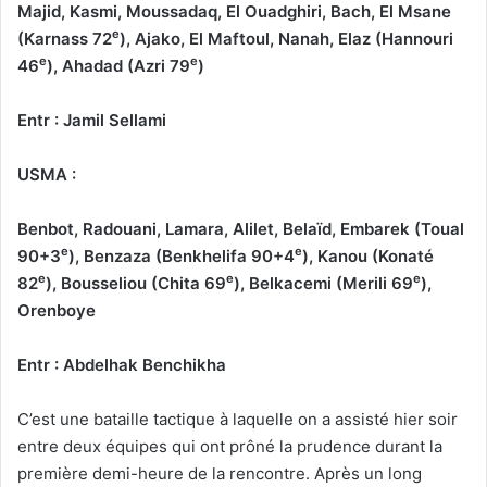
Majid, Kasmi, Moussadaq, El Ouadghiri, Bach, El Msane
e
(Karnass 72
), Ajako, El Maftoul, Nanah, Elaz (Hannouri
e
e
46
), Ahadad (Azri 79
)
Entr : Jamil Sellami
USMA :
Benbot, Radouani, Lamara, Alilet, Belaïd, Embarek (Toual
e
e
90+3
), Benzaza (Benkhelifa 90+4
), Kanou (Konaté
e
e
e
82
), Bousseliou (Chita 69
), Belkacemi (Merili 69
),
Orenboye
Entr : Abdelhak Benchikha
C’est une bataille tactique à laquelle on a assisté hier soir
entre deux équipes qui ont prôné la prudence durant la
première demi-heure de la rencontre. Après un long