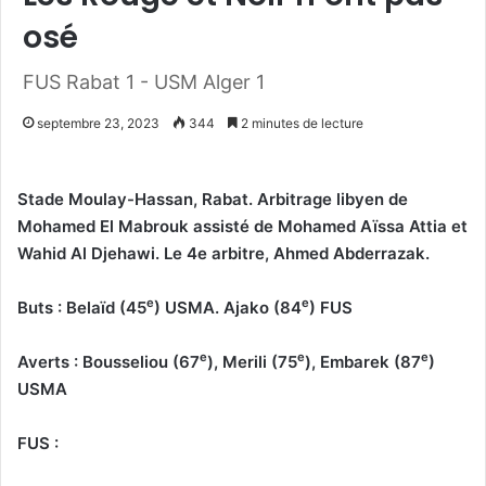
osé
FUS Rabat 1 - USM Alger 1
septembre 23, 2023
344
2 minutes de lecture
Stade Moulay-Hassan, Rabat. Arbitrage libyen de
Mohamed El Mabrouk assisté de Mohamed Aïssa Attia et
Wahid Al Djehawi. Le 4e arbitre, Ahmed Abderrazak.
e
e
Buts : Belaïd (45
) USMA. Ajako (84
) FUS
e
e
e
Averts : Bousseliou (67
), Merili (75
), Embarek (87
)
USMA
FUS :