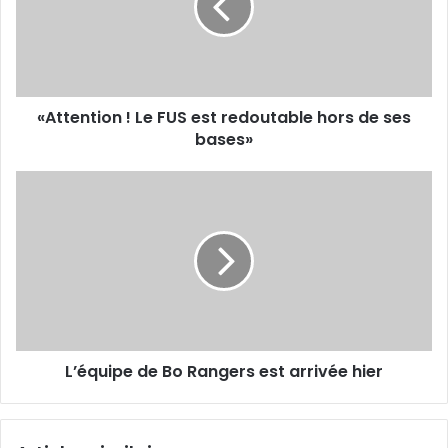
est
redoutable
hors
de
ses
«Attention ! Le FUS est redoutable hors de ses
bases»
bases»
L’équipe
de
Bo
Rangers
est
arrivée
hier
L’équipe de Bo Rangers est arrivée hier