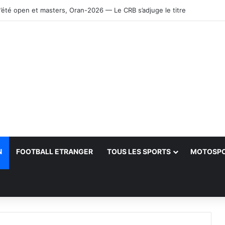
’été open et masters, Oran-2026 — Le CRB s’adjuge le titre
N
FOOTBALL ETRANGER
TOUS LES SPORTS
MOTOSP
her