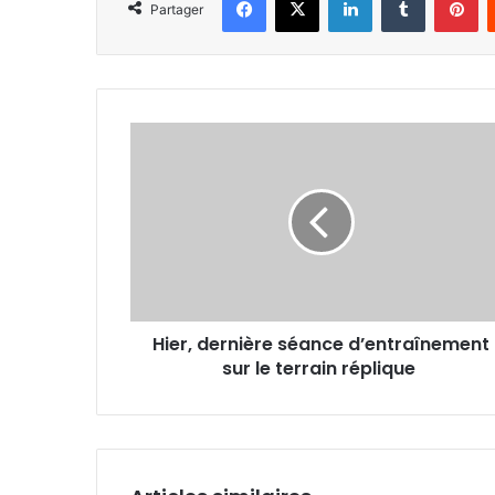
Partager
Hier,
dernière
séance
d’entraînement
sur
le
terrain
réplique
Hier, dernière séance d’entraînement
sur le terrain réplique