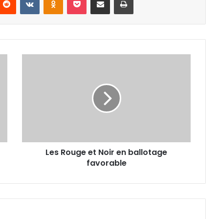
Les
Rouge
et
Noir
en
ballotage
favorable
Les Rouge et Noir en ballotage
favorable