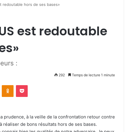
st redoutable hors de ses bases»
FUS est redoutable
es»
eurs :
292
Temps de lecture 1 minute
VKontakte
Odnoklassniki
Pocket
a prudence, à la veille de la confrontation retour contre
 réaliser de bons résultats hors de ses bases.
e connais bien les qualités de notre adversaire. Je peux