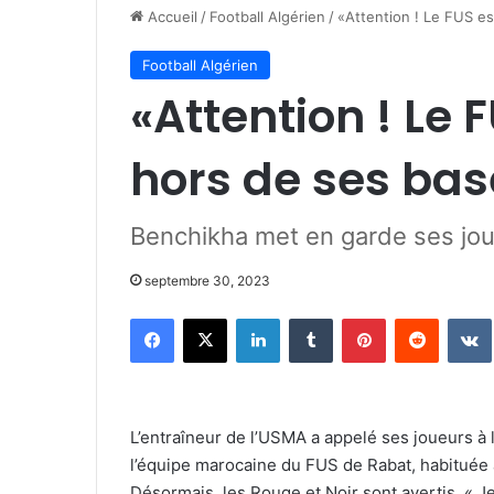
Accueil
/
Football Algérien
/
«Attention ! Le FUS e
Football Algérien
«Attention ! Le 
hors de ses bas
Benchikha met en garde ses jou
septembre 30, 2023
Facebook
X
Linkedin
Tumblr
Pinterest
Reddit
L’entraîneur de l’USMA a appelé ses joueurs à l
l’équipe marocaine du FUS de Rabat, habituée à
Désormais, les Rouge et Noir sont avertis. « J