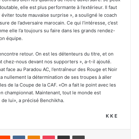
table, elle est plus performante à l’extérieur. Il faut
r éviter toute mauvaise surprise », a souligné le coach
re de l’adversaire marocain. Ce qui l’intéresse, c’est
me elle l’a toujours su faire dans les grands rendez-
mon équipe.
ncontre retour. On est les détenteurs du titre, et on
at chez-nous devant nos supporters », a-t-il ajouté.
at face au Paradou AC, l’entraîneur des Rouge et Noir
ra nullement la détermination de ses troupes à aller
les de la Coupe de la CAF. «On a fait le point avec les
 en championnat. Maintenant, tout le monde est
d de lui», a précisé Benchikha.
K K E
nterest
Reddit
VKontakte
Odnoklassniki
Pocket
Partager par email
Imprimer