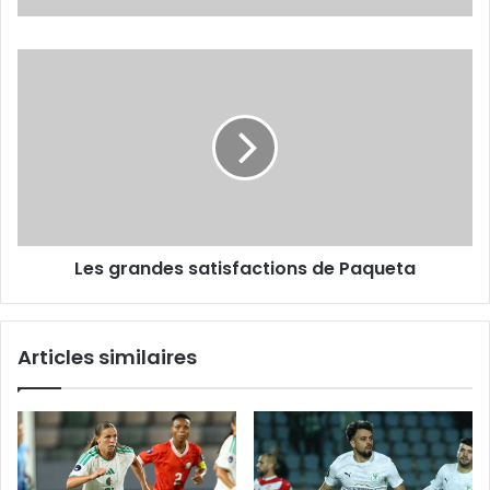
Les
grandes
satisfactions
de
Paqueta
Les grandes satisfactions de Paqueta
Articles similaires