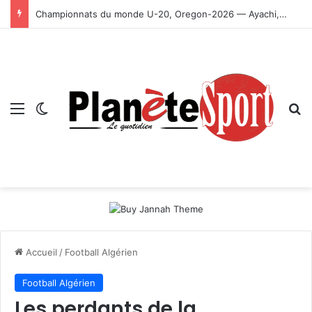
Championnats du monde U-20, Oregon-2026 — Ayachi, Dissa, Touahria et Ghezali en finale
Menu
Switch skin
R
Accueil
/
Football Algérien
Football Algérien
Les perdants de la