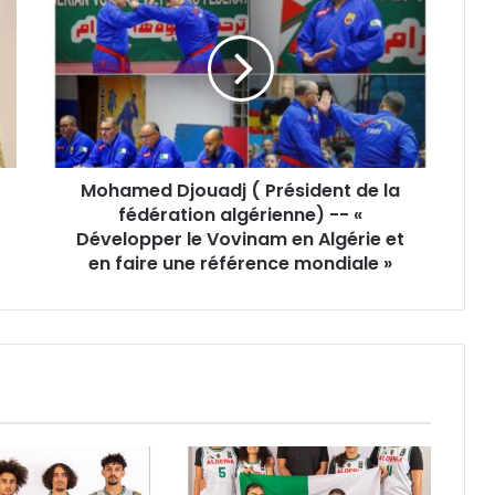
Djouadj
(
Président
de
la
fédération
algérienne)
-
Mohamed Djouadj ( Président de la
-
«
fédération algérienne) -- «
Développer
Développer le Vovinam en Algérie et
le
en faire une référence mondiale »
Vovinam
en
Algérie
et
en
faire
une
référence
mondiale
»