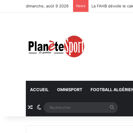
dimanche, août 9 2026
News
La FAHB dévoile le ca
ACCUEIL
OMNISPORT
FOOTBALL ALGÉRIE
Article Aléatoire
Switch skin
Recherc