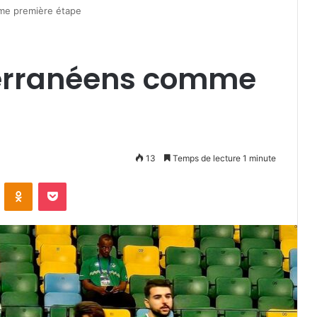
me première étape
terranéens comme
13
Temps de lecture 1 minute
VKontakte
Odnoklassniki
Pocket