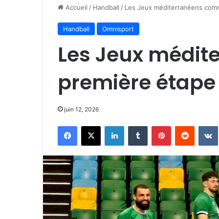
Accueil
/
Handball
/
Les Jeux méditerranéens com
Handball
Omnisport
Les Jeux médi
première étape
juin 12, 2026
Facebook
X
Linkedin
Tumblr
Pinterest
Reddit