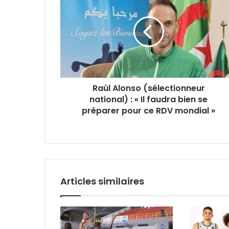
Alonso
(sélectionneur
national) : « Il
faudra
bien
se
préparer
pour
Raùl Alonso (sélectionneur
ce
RDV
national) : « Il faudra bien se
mondial »
préparer pour ce RDV mondial »
Articles similaires