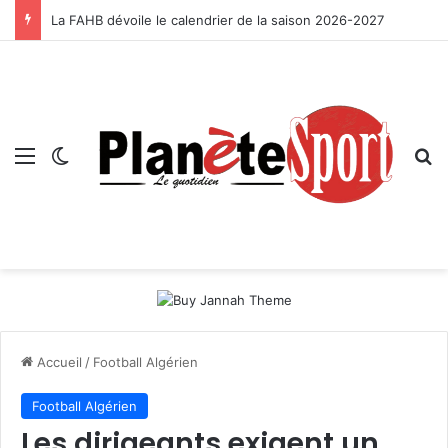
La FAHB dévoile le calendrier de la saison 2026-2027
Menu
Switch skin
R
Accueil
/
Football Algérien
Football Algérien
Les dirigeants exigent un