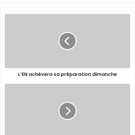
L’EN
achèvera
sa
préparation
dimanche
L’EN achèvera sa préparation dimanche
Amrani
au
Chabab, c’est
presque
fait