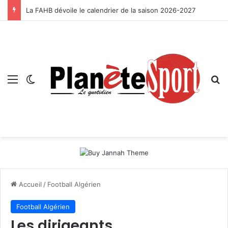
La FAHB dévoile le calendrier de la saison 2026-2027
Menu
Switch skin
R
Accueil
/
Football Algérien
Football Algérien
Les dirigeants