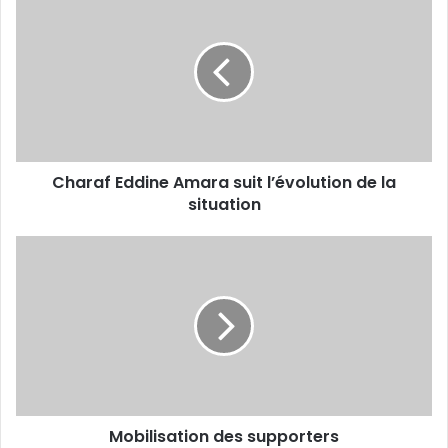
Eddine
Amara
suit
l’évolution
de
la
situation
Charaf Eddine Amara suit l’évolution de la
situation
Mobilisation
des
supporters
Mobilisation des supporters