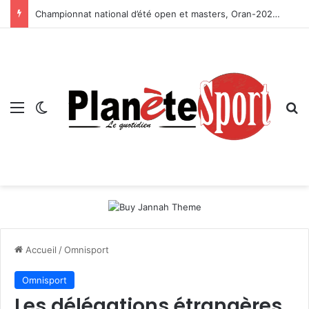
Championnat national d’été open et masters, Oran-2026 — Le CRB s’adjuge le titre
Menu
Switch skin
R
Accueil
/
Omnisport
Omnisport
Les délégations étrangères