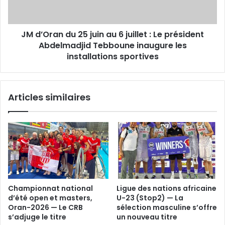
6
juillet
:
JM d’Oran du 25 juin au 6 juillet : Le président
Le
président
Abdelmadjid Tebboune inaugure les
Abdelmadjid
installations sportives
Tebboune
inaugure
les
Articles similaires
installations
sportives
Championnat national
Ligue des nations africaine
d’été open et masters,
U-23 (Stop2) — La
Oran-2026 — Le CRB
sélection masculine s’offre
s’adjuge le titre
un nouveau titre