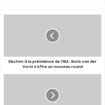
Election
à
la
présidence
de
l’IBA
:
Boris
van
Election à la présidence de l’IBA : Boris van der
der
Vorst
Vorst s’offre un nouveau round
s’offre
un
JM
nouveau
d’Oran
round
du
25
juin
au