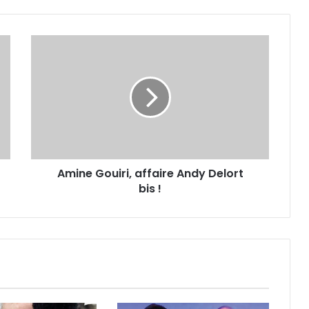
Amine
Gouiri,
affaire
Andy
Delort
bis !
Amine Gouiri, affaire Andy Delort
bis !