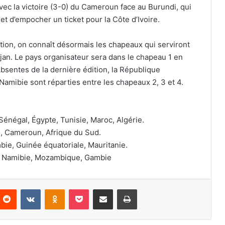
vec la victoire (3-0) du Cameroun face au Burundi, qui
et d’empocher un ticket pour la Côte d’Ivoire.
tion, on connaît désormais les chapeaux qui serviront
djan. Le pays organisateur sera dans le chapeau 1 en
bsentes de la dernière édition, la République
Namibie sont réparties entre les chapeaux 2, 3 et 4.
Sénégal, Égypte, Tunisie, Maroc, Algérie.
o, Cameroun, Afrique du Sud.
ie, Guinée équatoriale, Mauritanie.
, Namibie, Mozambique, Gambie
nterest
Reddit
VKontakte
Odnoklassniki
Pocket
Partager par email
Imprimer