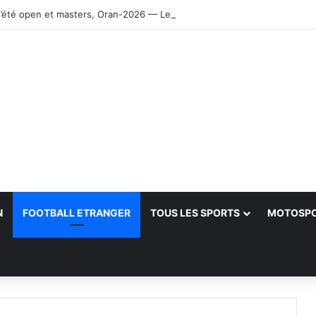
’été open et masters, Oran-2026 — Le CRB s’adjuge le titre
N
FOOTBALL ETRANGER
TOUS LES SPORTS
MOTOSP
her