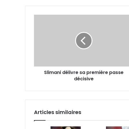
Slimani
délivre
sa
première
passe
décisive
Slimani délivre sa première passe
décisive
Articles similaires