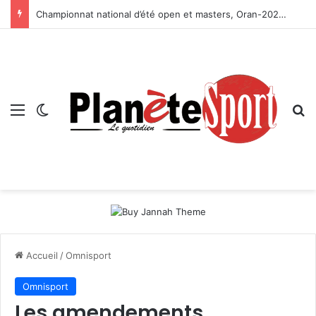
Championnat national d’été open et masters, Oran-2026 — Le CRB s’adjuge le titre
Menu
Switch skin
R
Accueil
/
Omnisport
Omnisport
Les amendements