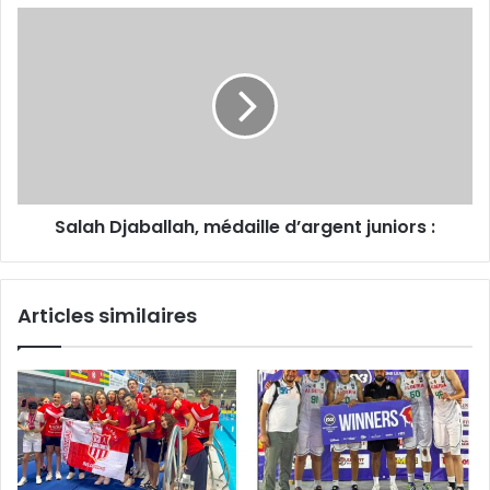
Salah
Djaballah,
médaille
d’argent
juniors
:
Salah Djaballah, médaille d’argent juniors :
Articles similaires