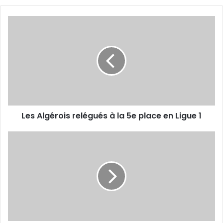
Les
Algérois
relégués
à
la
5e
place
en
Ligue
Les Algérois relégués à la 5e place en Ligue 1
1
Après
un
7e
clean
sheet,
Ramdane
écrase la
concurrence