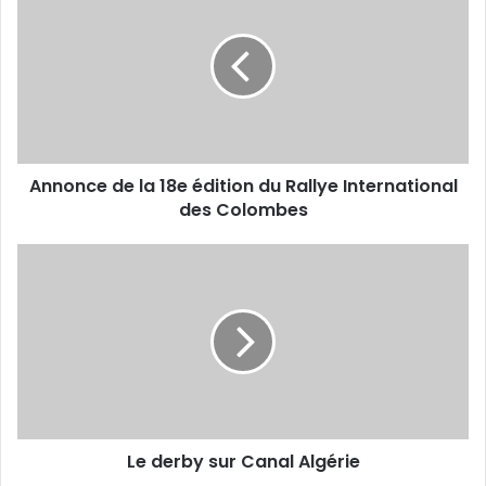
de
la
18e
édition
du
Rallye
International
des
Annonce de la 18e édition du Rallye International
Colombes
des Colombes
Le
derby
sur
Canal
Algérie
Le derby sur Canal Algérie