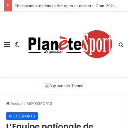
Championnat national d’été open et masters, Oran-2026 — Le CRB s’adjuge le titre
Menu
Switch skin
R
Accueil
/
MOTOSPORTS
MOTOSPORTS
L’Equipe nationale de